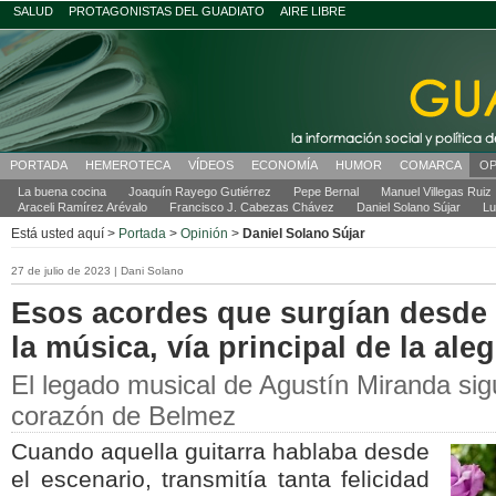
SALUD
PROTAGONISTAS DEL GUADIATO
AIRE LIBRE
PORTADA
HEMEROTECA
VÍDEOS
ECONOMÍA
HUMOR
COMARCA
OP
La buena cocina
Joaquín Rayego Gutiérrez
Pepe Bernal
Manuel Villegas Ruiz
Araceli Ramírez Arévalo
Francisco J. Cabezas Chávez
Daniel Solano Sújar
Lu
Está usted aquí >
Portada
>
Opinión
>
Daniel Solano Sújar
27 de julio de 2023 | Dani Solano
Esos acordes que surgían desde 
la música, vía principal de la aleg
El legado musical de Agustín Miranda sig
corazón de Belmez
Cuando aquella guitarra hablaba desde
el escenario, transmitía tanta felicidad