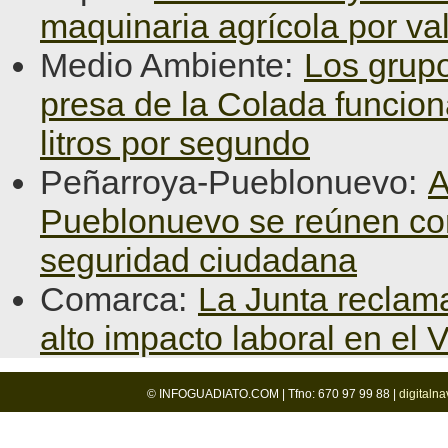
maquinaria agrícola por va
Medio Ambiente:
Los grupo
presa de la Colada funcio
litros por segundo
Peñarroya-Pueblonuevo:
A
Pueblonuevo se reúnen con l
seguridad ciudadana
Comarca:
La Junta reclama
alto impacto laboral en el 
© INFOGUADIATO.COM | Tfno: 670 97 99 88 |
digitaln