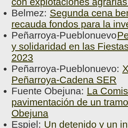
con explotaciones agraria
Belmez:
Segunda cena ben
recauda fondos para la inv
Peñarroya-Pueblonuevo
Pe
y solidaridad en las Fiest
2023
Peñarroya-Pueblonuevo:
X
Peñarroya-Cadena SER
Fuente Obejuna:
La Comisi
pavimentación de un tramo
Obejuna
Espiel:
Un detenido y un in