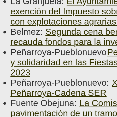
La Granjuela:
El Ayuntamie
exención del Impuesto sob
con explotaciones agraria
Belmez:
Segunda cena ben
recauda fondos para la inv
Peñarroya-Pueblonuevo
Pe
y solidaridad en las Fiest
2023
Peñarroya-Pueblonuevo:
X
Peñarroya-Cadena SER
Fuente Obejuna:
La Comisi
pavimentación de un tramo