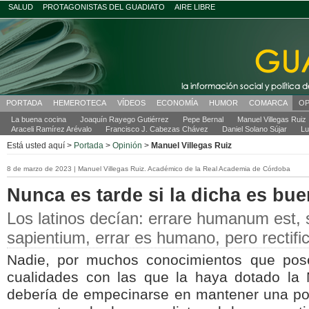
SALUD
PROTAGONISTAS DEL GUADIATO
AIRE LIBRE
PORTADA
HEMEROTECA
VÍDEOS
ECONOMÍA
HUMOR
COMARCA
OP
La buena cocina
Joaquín Rayego Gutiérrez
Pepe Bernal
Manuel Villegas Ruiz
Araceli Ramírez Arévalo
Francisco J. Cabezas Chávez
Daniel Solano Sújar
Lu
Está usted aquí >
Portada
>
Opinión
>
Manuel Villegas Ruiz
8 de marzo de 2023 | Manuel Villegas Ruiz. Académico de la Real Academia de Córdoba
Nunca es tarde si la dicha es bu
Los latinos decían: errare humanum est,
sapientium, errar es humano, pero rectifi
Nadie, por muchos conocimientos que po
cualidades con las que la haya dotado la
debería de empecinarse en mantener una post