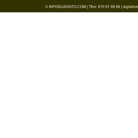
© INFOGUADIATO.COM | Tfno: 670 97 99 88 |
digitaln