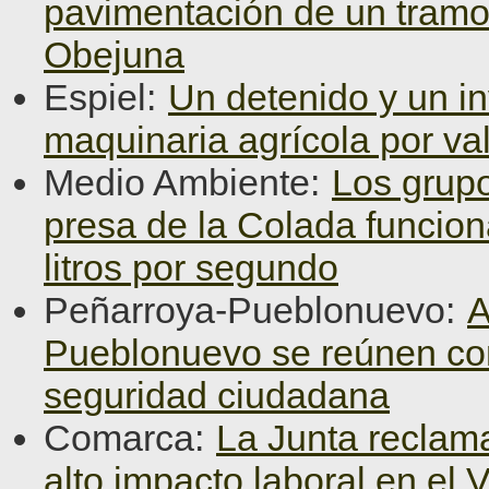
pavimentación de un tramo
Obejuna
Espiel:
Un detenido y un in
maquinaria agrícola por va
Medio Ambiente:
Los grupo
presa de la Colada funcio
litros por segundo
Peñarroya-Pueblonuevo:
A
Pueblonuevo se reúnen con l
seguridad ciudadana
Comarca:
La Junta reclama
alto impacto laboral en el 