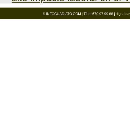
© INFOGUADIATO.COM | Tfno: 670 97 99 88 |
digitaln