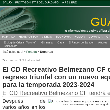
SALUD
PROTAGONISTAS DEL GUADIATO
AIRE LIBRE
PORTADA
HEMEROTECA
VÍDEOS
ECONOMÍA
HUMOR
COMARCA
OP
El blog de Cristian Toncheff
Gimnasia
Caza
El Rincón de Samuel
Ajedrez
Baloncesto
Está usted aquí >
Portada
>
Deportes
27 de julio de 2023 | Infoguadiato
El CD Recreativo Belmezano CF c
regreso triunfal con un nuevo eq
para la temporada 2023-2024
El CD Recreativo Belmezano CF tendrá eq
Después de
Uno de los últimos equipos en categoría j
varios años en los