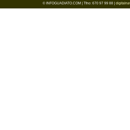
© INFOGUADIATO.COM | Tfno: 670 97 99 88 |
digitaln