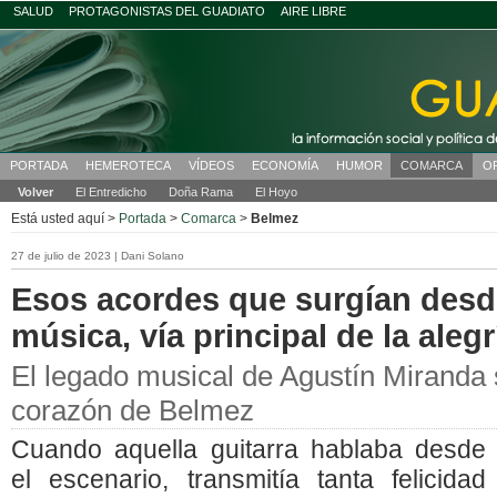
SALUD
PROTAGONISTAS DEL GUADIATO
AIRE LIBRE
PORTADA
HEMEROTECA
VÍDEOS
ECONOMÍA
HUMOR
COMARCA
O
Volver
El Entredicho
Doña Rama
El Hoyo
Está usted aquí >
Portada
>
Comarca
>
Belmez
27 de julio de 2023 | Dani Solano
Esos acordes que surgían desde
música, vía principal de la alegr
El legado musical de Agustín Miranda 
corazón de Belmez
Cuando aquella guitarra hablaba desde
el escenario, transmitía tanta felicidad