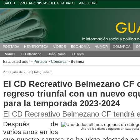
SALUD
PROTAGONISTAS DEL GUADIATO
AIRE LIBRE
PORTADA
HEMEROTECA
VÍDEOS
ECONOMÍA
HUMOR
COMARCA
O
Volver
El Entredicho
Doña Rama
El Hoyo
Está usted aquí >
Portada
>
Comarca
>
Belmez
27 de julio de 2023 | Infoguadiato
El CD Recreativo Belmezano CF c
regreso triunfal con un nuevo eq
para la temporada 2023-2024
El CD Recreativo Belmezano CF tendrá eq
Después de
Uno de los últimos equipos en categoría j
varios años en los
que nuestra cantera se ha visto afectada en