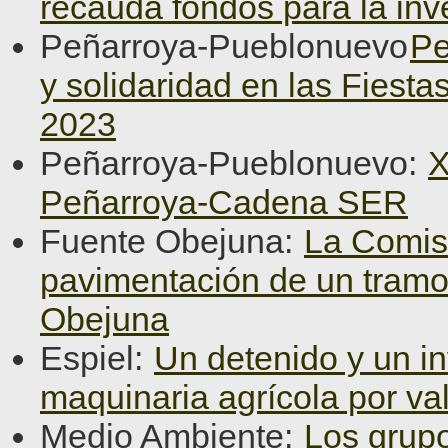
recauda fondos para la inv
Peñarroya-Pueblonuevo
Pe
y solidaridad en las Fiest
2023
Peñarroya-Pueblonuevo:
X
Peñarroya-Cadena SER
Fuente Obejuna:
La Comisi
pavimentación de un tramo
Obejuna
Espiel:
Un detenido y un in
maquinaria agrícola por va
Medio Ambiente:
Los grupo