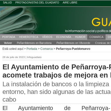
SALUD
PROTAGONISTAS DEL GUADIATO
AIRE LIBRE
PORTADA
HEMEROTECA
VÍDEOS
ECONOMÍA
HUMOR
COMARCA
O
Volver
Peñarriblenses en Barcelona
Peñarriblenses en Vilvoorde
Cronicas de 
Está usted aquí >
Portada
>
Comarca
>
Peñarroya-Pueblonuevo
28 de julio de 2023 | Infoguadiato
El Ayuntamiento de Peñarroya
acomete trabajos de mejora en 
La instalación de bancos o la limpieza
entorno, han sido algunas de las actua
cabo
El Ayuntamiento de Peñarroya-