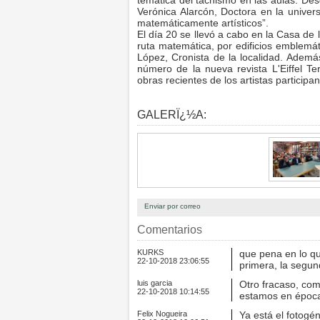
temática del tachismo en las aulas. De
Verónica Alarcón, Doctora en la univer
matemáticamente artísticos”.
El día 20 se llevó a cabo en la Casa de l
ruta matemática, por edificios emblemá
López, Cronista de la localidad. Ademá
número de la nueva revista L'Eiffel Te
obras recientes de los artistas participan
GALERÏ¿½A:
Enviar por correo
Comentarios
KURKS
que pena en lo qu
22-10-2018 23:06:55
primera, la segun
luis garcia
Otro fracaso, com
22-10-2018 10:14:55
estamos en época
Felix Nogueira
Ya está el fotogé