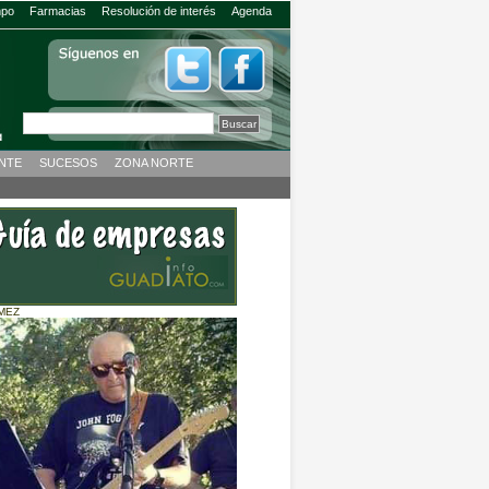
mpo
Farmacias
Resolución de interés
Agenda
ENTE
SUCESOS
ZONA NORTE
MEZ