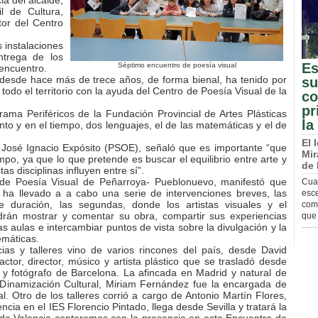
ia del alcalde,
l de Cultura,
or del Centro
s instalaciones
ntrega de los
Es
Séptimo encuentro de poesía visual
 encuentro.
 desde hace más de trece años, de forma bienal, ha tenido por
su
todo el territorio con la ayuda del Centro de Poesía Visual de la
co
pr
ma Periféricos de la Fundación Provincial de Artes Plásticas
la
to y en el tiempo, dos lenguajes, el de las matemáticas y el de
El 
 José Ignacio Expósito (PSOE), señaló que es importante “que
Mir
mpo, ya que lo que pretende es buscar el equilibrio entre arte y
de
 disciplinas influyen entre sí”.
 de Poesía Visual de Peñarroya- Pueblonuevo, manifestó que
Cua
 ha llevado a a cabo una serie de intervenciones breves, las
esce
 duración, las segundas, donde los artistas visuales y el
comp
odrán mostrar y comentar su obra, compartir sus experiencias
que 
s aulas e intercambiar puntos de vista sobre la divulgación y la
emáticas.
ias y talleres vino de varios rincones del país, desde David
tor, director, músico y artista plástico que se trasladó desde
tor y fotógrafo de Barcelona. La afincada en Madrid y natural de
 Dinamización Cultural, Miriam Fernández fue la encargada de
al. Otro de los talleres corrió a cargo de Antonio Martín Flores,
encia en el IES Florencio Pintado, llega desde Sevilla y tratará la