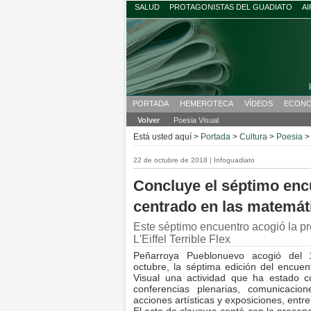
SALUD
PROTAGONISTAS DEL GUADIATO
AI
PORTADA
HEMEROTECA
VÍDEOS
ECONO
Volver
Poesia Visual
Está usted aquí >
Portada
>
Cultura
>
Poesia
22 de octubre de 2018 | Infoguadiato
Concluye el séptimo enc
centrado en las matemát
Este séptimo encuentro acogió la p
L'Eiffel Terrible Flex
Peñarroya Pueblonuevo acogió del
octubre, la séptima edición del encue
Visual una actividad que ha estado 
conferencias plenarias, comunicacione
acciones artísticas y exposiciones, entre