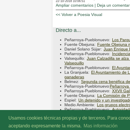
22-10-2018 10:06:51
Ampliar comentarios |
Deja un comentar
<< Volver a Poesia Visual
Directo a...
Peñarroya-Pueblonuevo:
Los Parqu
Fuente Obejuna:
Fuente Obejuna me
Daniel Solano Sújar:
Juan Enrique 
Peñarroya-Pueblonuevo:
Incidenci
Valsequillo:
Juan Calzadilla se alza
Valsequillo
Peñarroya-Pueblonuevo:
El Ayunta
La Granjuela:
El Ayuntamiento de L
ganaderas
Belmez:
Segunda cena benéfica de 
Peñarroya-Pueblonuevo
Peñarroya 
Peñarroya-Pueblonuevo:
XXVII Ga
Fuente Obejuna:
La Comisión de Pa
Espiel:
Un detenido y un investigad
Medio Ambiente:
Los grupos electr
Peñarroya-Pueblonuevo:
Autoridad
Comarca:
La Junta reclama prioriza
Usamos cookies técnicas propias y de terceros. Para conoce
aceptando expresamente la misma.
Mas información
© INFOGUADIATO.COM 