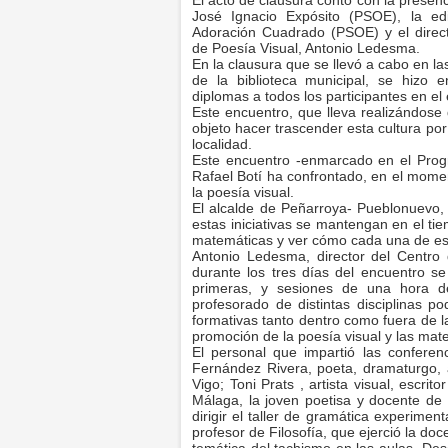
El acto de clausura contó con la presenc
José Ignacio Expósito (PSOE), la edi
Adoración Cuadrado (PSOE) y el direct
de Poesía Visual, Antonio Ledesma.
En la clausura que se llevó a cabo en la
de la biblioteca municipal, se hizo e
diplomas a todos los participantes en el
Este encuentro, que lleva realizándose
objeto hacer trascender esta cultura por 
localidad.
Este encuentro -enmarcado en el Progra
Rafael Botí ha confrontado, en el momen
la poesía visual.
El alcalde de Peñarroya- Pueblonuevo,
estas iniciativas se mantengan en el tie
matemáticas y ver cómo cada una de estas
Antonio Ledesma, director del Centro
durante los tres días del encuentro se
primeras, y sesiones de una hora de
profesorado de distintas disciplinas p
formativas tanto dentro como fuera de la
promoción de la poesía visual y las mat
El personal que impartió las conferenc
Fernández Rivera, poeta, dramaturgo, ac
Vigo; Toni Prats , artista visual, escri
Málaga, la joven poetisa y docente de
dirigir el taller de gramática experiment
profesor de Filosofía, que ejerció la doc