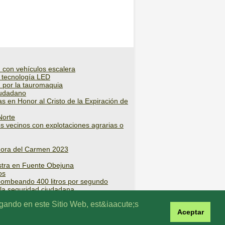
con vehículos escalera
y tecnología LED
 por la tauromaquia
iudadano
s en Honor al Cristo de la Expiración de
Norte
s vecinos con explotaciones agrarias o
eñora del Carmen 2023
estra en Fuente Obejuna
os
 bombeando 400 litros por segundo
 la seguridad ciudadana
o
egando en este Sitio Web, est&iaacute;s
Aceptar
 desarrolla
Xperimenta