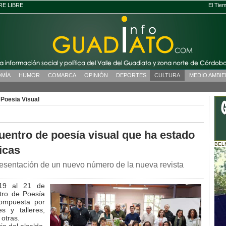
RE LIBRE
El Tie
MÍA
HUMOR
COMARCA
OPINIÓN
DEPORTES
CULTURA
MEDIO AMBI
>
Poesia Visual
uentro de poesía visual que ha estado
BEL
icas
resentación de un nuevo número de la nueva revista
 19 al 21 de
ntro de Poesía
compuesta por
s y talleres,
 otras.