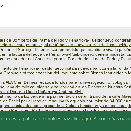
io
es de Bomberos de Palma del Río y Peñarroya-Pueblonuevo contarán 
jora el campo municipal de fútbol con nuevas torres de iluminación 
Denamiel Naranjo: El torero comprometido que mantiene viva la pasión
a en la factura del agua de Peñarroya-Pueblonuevo genera malestar c
 como ganador del Concurso para la Portada del Libro de Feria y Fiesta
miento de Peñarroya-Pueblonuevo instala nuevos bancos en la ronda 
a Granjuela ofrece exención del Impuesto sobre Bienes Inmuebles a lo
la AECC en Belmez recauda fondos para la investigación oncológica
se llena de música, alegría y solidaridad en las Fiestas de Nuestra S
la del Deporte Radio Peñarroya-Cadena SER
trimonio da luz verde a la pavimentación de un tramo de la calle Ma
o en Espiel por el robo de maquinaria agrícola por valor de 34.000 eur
ógenos instalados en la presa de la Colada funcionan ya en continúo,
es de Peñarroya-Pueblonuevo se reúnen con la policía para fortalecer
r proyectos industriales de alto impacto laboral en el Valle del Guadiat
r nuestra política de cookies haz click aquí. Sí continúas nav
| Tfno: 670 97 99 88 |
digitalnavarro@gmail.com
| 14200 - Peñarroya | Diseña y