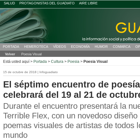
SALUD
PROTAGONISTAS DEL GUADIATO
AIRE LIBRE
PORTADA
HEMEROTECA
VÍDEOS
ECONOMÍA
HUMOR
COMARCA
OP
Volver
Poesia Visual
Está usted aquí >
Portada
>
Cultura
>
Poesia
>
Poesia Visual
15 de octubre de 2018 | Infoguadiato
El séptimo encuentro de poesía
celebrará del 19 al 21 de octubr
Durante el encuentro presentará la nuev
Terrible Flex, con un novedoso diseñ
poemas visuales de artistas de todos l
mundo