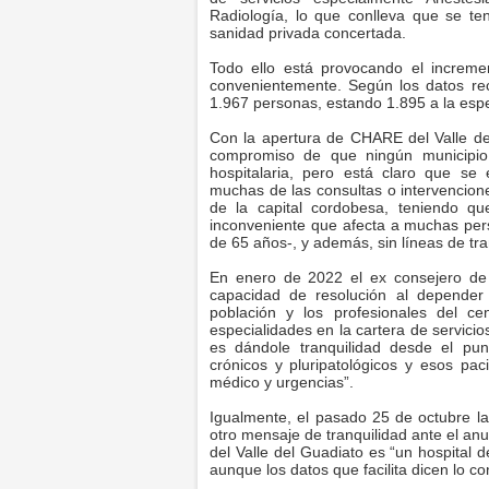
Radiología, lo que conlleva que se te
sanidad privada concertada.
Todo ello está provocando el increme
convenientemente. Según los datos re
1.967 personas, estando 1.895 a la espe
Con la apertura de CHARE del Valle del
compromiso de que ningún municipio
hospitalaria, pero está claro que se
muchas de las consultas o intervencione
de la capital cordobesa, teniendo 
inconveniente que afecta a muchas pe
de 65 años-, y además, sin líneas de tra
En enero de 2022 el ex consejero de 
capacidad de resolución al depender
población y los profesionales del c
especialidades en la cartera de servici
es dándole tranquilidad desde el pun
crónicos y pluripatológicos y esos pac
médico y urgencias”.
Igualmente, el pasado 25 de octubre l
otro mensaje de tranquilidad ante el a
del Valle del Guadiato es “un hospital d
aunque los datos que facilita dicen lo con