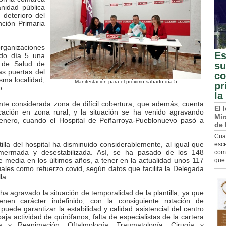
anidad pública
 deterioro del
nción Primaria
rganizaciones
Es
do día 5 una
o de Salud de
su
as puertas del
co
isma localidad,
Manifestación para el próximo sábado día 5
pr
o.
la
e considerada zona de difícil cobertura, que además, cuenta
El 
cación en zona rural, y la situación se ha venido agravando
Mir
enero, cuando el Hospital de Peñarroya-Pueblonuevo pasó a
de
Cua
lla del hospital ha disminuido considerablemente, al igual que
esce
 mermada y desestabilizada. Así, se ha pasado de los 148
comp
e media en los últimos años, a tener en la actualidad unos 117
que 
ales como refuerzo covid, según datos que facilita la Delegada
la.
agravado la situación de temporalidad de la plantilla, ya que
enen carácter indefinido, con la consiguiente rotación de
ede garantizar la estabilidad y calidad asistencial del centro
aja actividad de quirófanos, falta de especialistas de la cartera
ia y Reanimación, Oftalmología, Traumatología, Cirugía y