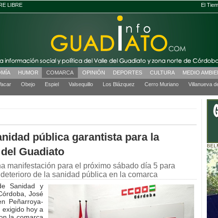
RE LIBRE
El Tie
MÍA
HUMOR
COMARCA
OPINIÓN
DEPORTES
CULTURA
MEDIO AMBI
Vacar
Obejo
Espiel
Valsequillo
Los Blázquez
Cerro Muriano
Villanueva d
idad pública garantista para la
BEL
 del Guadiato
 manifestación para el próximo sábado día 5 para
 deterioro de la sanidad pública en la comarca
 de Sanidad y
Córdoba, José
en Peñarroya-
 exigido hoy a
on la comarca