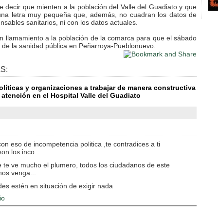
cir que mienten a la población del Valle del Guadiato y que
una letra muy pequeña que, además, no cuadran los datos de
sables sanitarios, ni con los datos actuales.
n llamamiento a la población de la comarca para que el sábado
 de la sanidad pública en Peñarroya-Pueblonuevo.
S:
políticas y organizaciones a trabajar de manera constructiva
 atención en el Hospital Valle del Guadiato
con eso de incompetencia politica ,te contradices a ti
n los inco...
se te ve mucho el plumero, todos los ciudadanos de este
hos venga...
es estén en situación de exigir nada
io