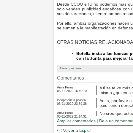
Desde CCOO e IU no podemos más que de
solo venden publicidad engañosa con 
sus declaraciones, ni entre ambos respon
Por ello, ambas organizaciones hacen u
se sumen a la manifestación en defensa
OTRAS NOTICIAS RELACIONADA
Botella insta a las fuerzas 
con la Junta para mejorar la
Enviar por correo
Comentarios
Anita Pérez
A ti se te ve más 
05-11-2022 16:49:10
mismo ¿quienes so
incopetencia politica
Anita, por favor 
03-11-2022 23:39:38
pais tienen derec
Anita Perez
No creo que usted
03-11-2022 21:14:31
Ampliar comentarios |
Deja un comentar
<< Volver a Espiel