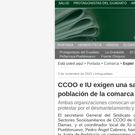
SALUD
PROTAGONISTAS DEL GUADIATO
AI
PORTADA
HEMEROTECA
VÍDEOS
ECONO
Protagonistas del Guadiato
La Granjuela
El 
Peñarroya-Pueblonuevo
Fuente Obejuna
Está usted aquí >
Portada
>
Comarca
>
Espiel
3 de noviembre de 2022 | Infoguadiato
CCOO e IU exigen una san
población de la comarca
Ambas organizaciones convocan una
protestar por el desmantelamiento y
El secretario General del Sindicato
Sectores Sociosanitarios de CCOO de 
Damas, y el coordinador local de IU 
Pueblonuevo, Pedro Ángel Cabrera, han
la Junta de Andalucía un compromiso c