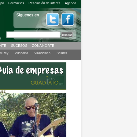
mpo
Farmacias
Resolución de interés
Agenda
ENTE
SUCESOS
ZONA NORTE
el Rey
Villaharta
Villaviciosa
Belmez
MEZ