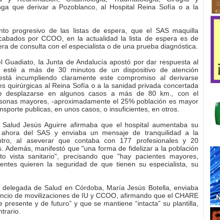
nga que derivar a Pozoblanco, al Hospital Reina Sofía o a la
nto progresivo de las listas de espera, que el SAS maquilla
cabados por CCOO, en la actualidad la lista de espera es de
ra de consulta con el especialista o de una prueba diagnóstica.
 Guadiato, la Junta de Andalucía apostó por dar respuesta al
 esté a más de 30 minutos de un dispositivo de atención
 está incumpliendo claramente este compromiso al derivarse
s quirúrgicas al Reina Sofía o a la sanidad privada concertada
que desplazarse en algunos casos a más de 80 km., con el
rsonas mayores, -aproximadamente el 25% población es mayor
nsporte publicas, en unos casos, o insuficientes, en otros.
Salud Jesús Aguirre afirmaba que el hospital aumentaba su
 ahora del SAS y enviaba un mensaje de tranquilidad a la
entro, al aseverar que contaba con 177 profesionales y 20
os. Además, manifestó que "una forma de fidelizar a la población
to vista sanitario", precisando que "hay pacientes mayores,
ientes quieren la seguridad de que tienen su especialista, su
a delegada de Salud en Córdoba, María Jesús Botella, enviaba
nuncio de movilizaciones de IU y CCOO, afirmando que el CHARE
e presente y de futuro” y que se mantiene “intacta” su plantilla,
trario.