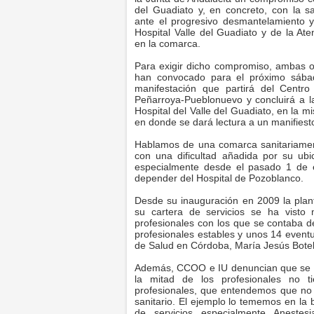
del Guadiato y, en concreto, con la s
ante el progresivo desmantelamiento y
Hospital Valle del Guadiato y de la Ate
en la comarca.
Para exigir dicho compromiso, ambas o
han convocado para el próximo sába
manifestación que partirá del Centr
Peñarroya-Pueblonuevo y concluirá a l
Hospital del Valle del Guadiato, en la m
en donde se dará lectura a un manifiest
Hablamos de una comarca sanitariament
con una dificultad añadida por su ubi
especialmente desde el pasado 1 de 
depender del Hospital de Pozoblanco.
Desde su inauguración en 2009 la planti
su cartera de servicios se ha visto
profesionales con los que se contaba d
profesionales estables y unos 14 eventu
de Salud en Córdoba, María Jesús Botel
Además, CCOO e IU denuncian que se ha 
la mitad de los profesionales no ti
profesionales, que entendemos que no pu
sanitario. El ejemplo lo tememos en la b
de servicios especialmente Anestes