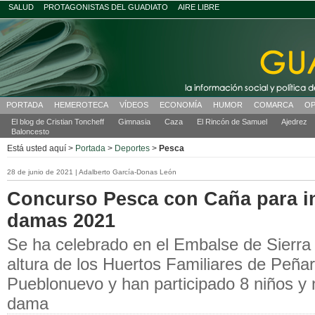
SALUD
PROTAGONISTAS DEL GUADIATO
AIRE LIBRE
PORTADA
HEMEROTECA
VÍDEOS
ECONOMÍA
HUMOR
COMARCA
OP
El blog de Cristian Toncheff
Gimnasia
Caza
El Rincón de Samuel
Ajedrez
Baloncesto
Está usted aquí >
Portada
>
Deportes
>
Pesca
28 de junio de 2021 | Adalberto García-Donas León
Concurso Pesca con Caña para in
damas 2021
Se ha celebrado en el Embalse de Sierra
altura de los Huertos Familiares de Peña
Pueblonuevo y han participado 8 niños y 
dama